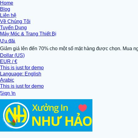
Home
Blog
Liên hệ
Về Chúng Tôi
Tuyển Dụng
Máy Móc & Trang Thiết Bị
Ưu đãi
Giảm giá lên đến 70% cho một số mặt hàng được chọn. Mua n
Dollar (US)
EUR / €
This is just for demo
Language: English
Arabic
This is just for demo
Sign In