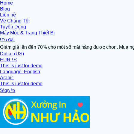
Home
Blog
Liên hệ
Về Chúng Tôi
Tuyển Dụng
Máy Móc & Trang Thiết Bị
Ưu đãi
Giảm giá lên đến 70% cho một số mặt hàng được chọn. Mua n
Dollar (US)
EUR / €
This is just for demo
Language: English
Arabic
This is just for demo
Sign In