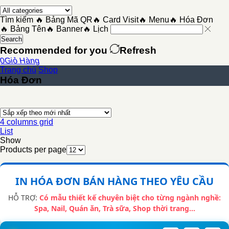
Tìm kiếm
🔥 Bảng Mã QR
🔥 Card Visit
🔥 Menu
🔥 Hóa Đơn
🔥 Bảng Tên
🔥 Banner
🔥 Lịch
Search
Recommended for you
Refresh
0
Giỏ Hàng
Trang chủ
Shop
Hóa Đơn
4 columns grid
List
Show
Products per page
IN HÓA ĐƠN BÁN HÀNG THEO YÊU CẦU
HỖ TRỢ:
Có mẫu thiết kế chuyên biệt cho từng ngành nghề:
Spa, Nail, Quán ăn, Trà sữa, Shop thời trang...