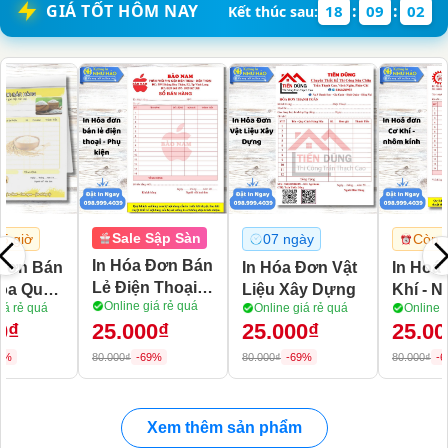
GIÁ TỐT HÔM NAY
:
:
18
08
59
Kết thúc sau:
p Sàn
Sale Sậ
07 ngày
Còn 15 giờ
ơn Bán
In Hoá Đ
In Hóa Đơn Vật
In Hoá Đơn Cơ
oại -
Điện Lạn
Liệu Xây Dựng
Khí - Nhôm
rẻ quá
Online giá 
Online giá rẻ quá
Online giá rẻ quá
Kính
₫
25.000₫
25.000₫
25.000
80.000₫
-69%
80.000₫
-69%
80.000₫
-69%
Xem thêm sản phẩm