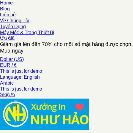
Home
Blog
Liên hệ
Về Chúng Tôi
Tuyển Dụng
Máy Móc & Trang Thiết Bị
Ưu đãi
Giảm giá lên đến 70% cho một số mặt hàng được chọn.
Mua ngay
Dollar (US)
EUR / €
This is just for demo
Language: English
Arabic
This is just for demo
Sign In