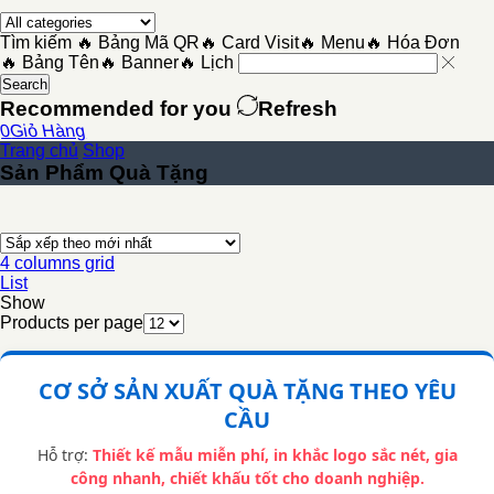
Tìm kiếm
🔥 Bảng Mã QR
🔥 Card Visit
🔥 Menu
🔥 Hóa Đơn
🔥 Bảng Tên
🔥 Banner
🔥 Lịch
Search
Recommended for you
Refresh
0
Giỏ Hàng
Trang chủ
Shop
Sản Phẩm Quà Tặng
4 columns grid
List
Show
Products per page
CƠ SỞ SẢN XUẤT QUÀ TẶNG THEO YÊU
CẦU
Hỗ trợ:
Thiết kế mẫu miễn phí, in khắc logo sắc nét, gia
công nhanh, chiết khấu tốt cho doanh nghiệp.