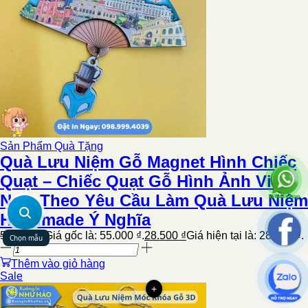
Sản Phẩm Quà Tặng
Quà Lưu Niệm Gỗ Magnet Hình Chiếc
Quạt – Chiếc Quạt Gỗ Hình Ảnh Việt
Nam Theo Yêu Cầu Làm Quà Lưu Niệm
Handmade Ý Nghĩa
55.000
₫
Giá gốc là: 55.000 ₫.
28.500
₫
Giá hiện tại là: 28.500 ₫.
Chọn mẫu
Thêm vào giỏ hàng
Sale
+