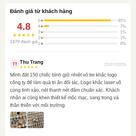
Đánh giá từ khách hàng
5★
91%
4.8
4★
7%
3★
1%
★★★★★
2★
1%
1879 đánh giá
1★
0%
Thu Trang
20/07/2026
TT
★★★★★
Mình đặt 150 chiếc bình giữ nhiệt vỏ tre khắc logo
công ty để làm quà tri ân đối tác. Logo khắc laser vô
cùng tinh xảo, nét thanh nét đậm chuẩn xác. Khách
nhận ai cũng khen thiết kế mộc mạc, sang trọng và
thân thiện với môi trường.