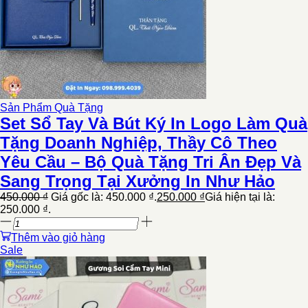
Sản Phẩm Quà Tặng
Set Sổ Tay Và Bút Ký In Logo Làm Quà
Tặng Doanh Nghiệp, Thầy Cô Theo
Yêu Cầu – Bộ Quà Tặng Tri Ân Đẹp Và
Sang Trọng Tại Xưởng In Như Hảo
450.000
₫
Giá gốc là: 450.000 ₫.
250.000
₫
Giá hiện tại là:
250.000 ₫.
Thêm vào giỏ hàng
Sale