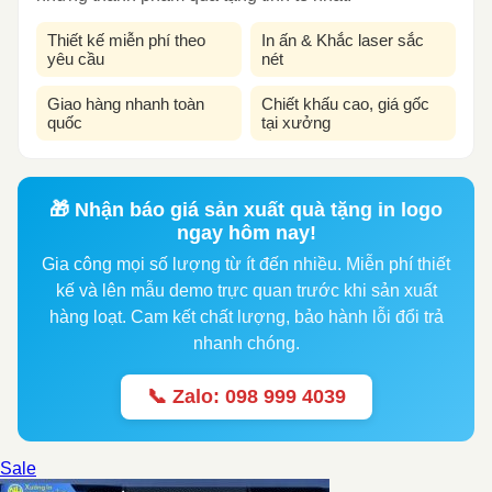
Thiết kế miễn phí theo
In ấn & Khắc laser sắc
yêu cầu
nét
Giao hàng nhanh toàn
Chiết khấu cao, giá gốc
quốc
tại xưởng
🎁 Nhận báo giá sản xuất quà tặng in logo
ngay hôm nay!
Gia công mọi số lượng từ ít đến nhiều. Miễn phí thiết
kế và lên mẫu demo trực quan trước khi sản xuất
hàng loạt. Cam kết chất lượng, bảo hành lỗi đổi trả
nhanh chóng.
📞 Zalo: 098 999 4039
Sale