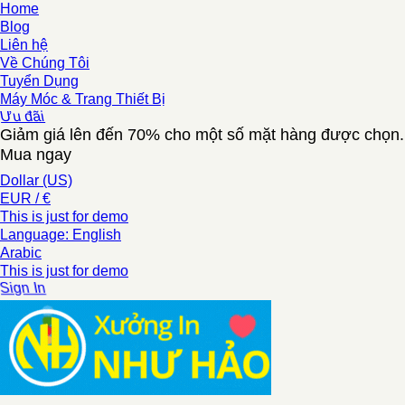
Home
Blog
Liên hệ
Về Chúng Tôi
Tuyển Dụng
Máy Móc & Trang Thiết Bị
Ưu đãi
Giảm giá lên đến 70% cho một số mặt hàng được chọn.
Mua ngay
Dollar (US)
EUR / €
This is just for demo
Language: English
Arabic
This is just for demo
Sign In