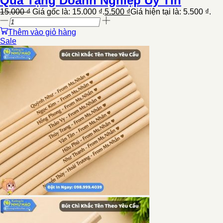
Quà Tặng Doanh Nghiệp Uy Tín
15.000
₫
Giá gốc là: 15.000 ₫.
5.500
₫
Giá hiện tại là: 5.500 ₫.
Thêm vào giỏ hàng
Sale