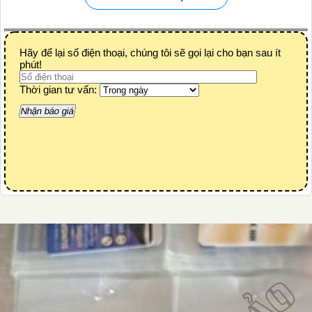
Hãy để lại số điện thoại, chúng tôi sẽ gọi lại cho bạn sau ít
phút!
Thời gian tư vấn: