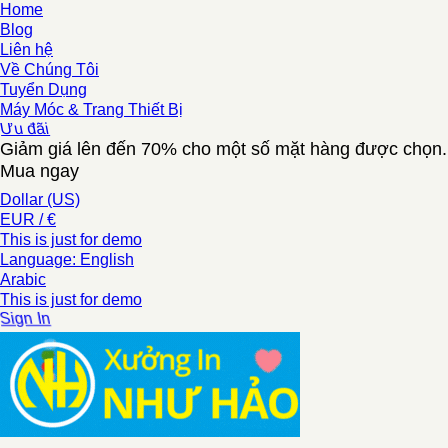
Home
Blog
Liên hệ
Về Chúng Tôi
Tuyển Dụng
Máy Móc & Trang Thiết Bị
Ưu đãi
Giảm giá lên đến 70% cho một số mặt hàng được chọn.
Mua ngay
Dollar (US)
EUR / €
This is just for demo
Language: English
Arabic
This is just for demo
Sign In