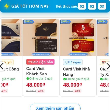
GIÁ TỐT HÔM NAY
:
:
02
02
55
Kết thúc sau:
Sale Sập Sàn
Còn 15 giờ
07 ngày
Card Visit Du
Nhà
Card Visit Công
Card Visit N
Lich
Ty Xây Dựng
Online giá rẻ 
Online giá rẻ quá
quá
Online giá rẻ quá
48.000₫
48.000₫
48.000₫
80.000₫
-40%
80.000₫
-40%
80.000₫
-40%
Xem thêm sản phẩm