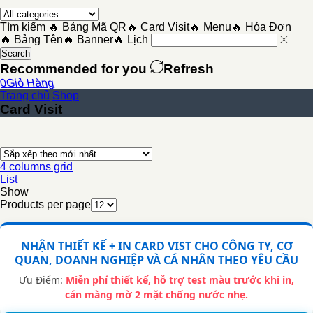
Tìm kiếm
🔥 Bảng Mã QR
🔥 Card Visit
🔥 Menu
🔥 Hóa Đơn
🔥 Bảng Tên
🔥 Banner
🔥 Lịch
Search
Recommended for you
Refresh
0
Giỏ Hàng
Trang chủ
Shop
Card Visit
4 columns grid
List
Show
Products per page
NHẬN THIẾT KẾ + IN CARD VIST CHO CÔNG TY, CƠ
QUAN, DOANH NGHIỆP VÀ CÁ NHÂN THEO YÊU CẦU
Ưu Điểm:
Miễn phí thiết kế, hỗ trợ test màu trước khi in,
cán màng mờ 2 mặt chống nước nhẹ.