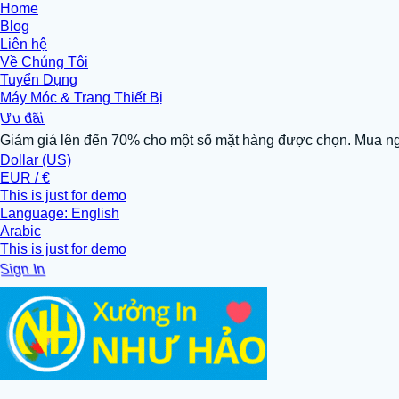
Home
Blog
Liên hệ
Về Chúng Tôi
Tuyển Dụng
Máy Móc & Trang Thiết Bị
Ưu đãi
Giảm giá lên đến 70% cho một số mặt hàng được chọn. Mua n
Dollar (US)
EUR / €
This is just for demo
Language: English
Arabic
This is just for demo
Sign In