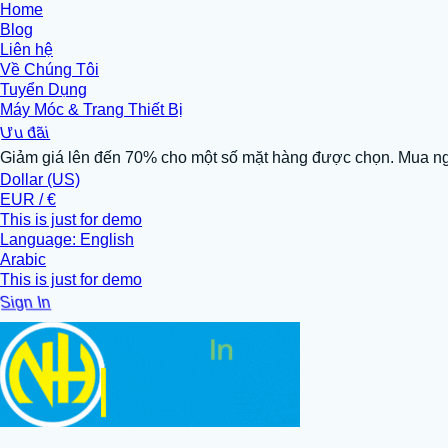
Home
Blog
Liên hệ
Về Chúng Tôi
Tuyển Dụng
Máy Móc & Trang Thiết Bị
Ưu đãi
Giảm giá lên đến 70% cho một số mặt hàng được chọn. Mua n
Dollar (US)
EUR / €
This is just for demo
Language: English
Arabic
This is just for demo
Sign In