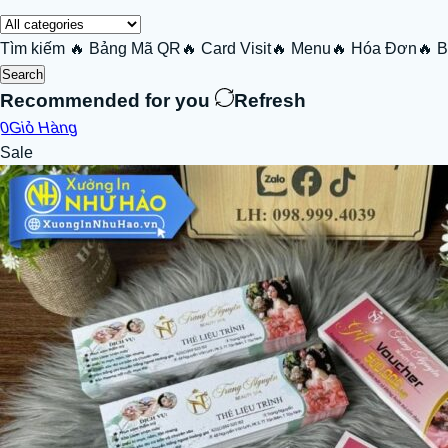
Tìm kiếm
🔥 Bảng Mã QR
🔥 Card Visit
🔥 Menu
🔥 Hóa Đơn
🔥 
Search
Recommended for you
Refresh
0
Giỏ Hàng
Sale