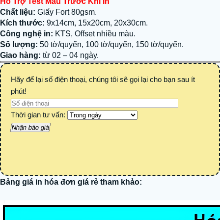
Hỗ Trợ Test Màu Trước Khi In
Chất liệu:
Giấy Fort 80gsm.
Kích thước:
9x14cm, 15x20cm, 20x30cm.
Công nghệ in:
KTS, Offset nhiều màu.
Số lượng:
50 tờ/quyển, 100 tờ/quyển, 150 tờ/quyển.
Giao hàng:
từ 02 – 04 ngày.
Hãy để lại số điện thoại, chúng tôi sẽ gọi lại cho bạn sau ít
phút!
Thời gian tư vấn:
Bảng giá in hóa đơn
giá rẻ
tham khảo: