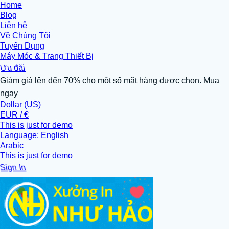
Home
Blog
Liên hệ
Về Chúng Tôi
Tuyển Dụng
Máy Móc & Trang Thiết Bị
Ưu đãi
Giảm giá lên đến 70% cho một số mặt hàng được chọn. Mua
ngay
Dollar (US)
EUR / €
This is just for demo
Language: English
Arabic
This is just for demo
Sign In