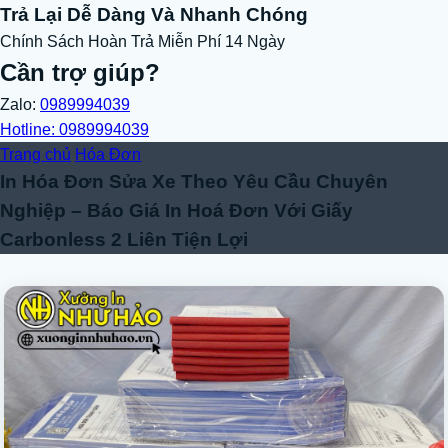
Trả Lại Dễ Dàng Và Nhanh Chóng
Chính Sách Hoàn Trả Miễn Phí 14 Ngày
Cần trợ giúp?
Zalo:
0989994039
Hotline: 0989994039
Trang chủ
Hóa Đơn
In Hóa Đơn Sửa Xe Theo Yêu Cầu Chuyên
Nghiệp – Báo Giá In Hoá Đơn Với Giấy
Carbonless 2 Liên Tiện Lợi