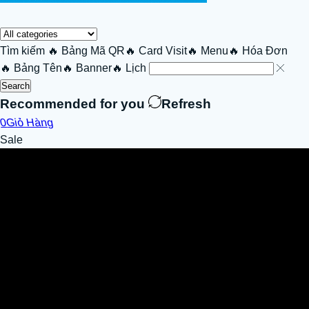
Tìm kiếm
🔥 Bảng Mã QR
🔥 Card Visit
🔥 Menu
🔥 Hóa Đơn
🔥 Bảng Tên
🔥 Banner
🔥 Lịch
Search
Recommended for you
Refresh
0
Giỏ Hàng
Sale