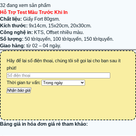
32 đang xem sản phẩm
Hỗ Trợ Test Màu Trước Khi In
Chất liệu:
Giấy Fort 80gsm.
Kích thước:
9x14cm, 15x20cm, 20x30cm.
Công nghệ in:
KTS, Offset nhiều màu.
Số lượng:
50 tờ/quyển, 100 tờ/quyển, 150 tờ/quyển.
Giao hàng:
từ 02 – 04 ngày.
Hãy để lại số điện thoại, chúng tôi sẽ gọi lại cho bạn sau ít
phút!
Thời gian tư vấn:
Bảng giá in hóa đơn
giá rẻ
tham khảo: