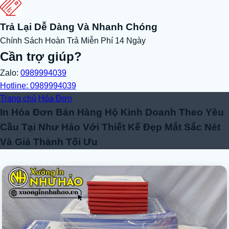
Trả Lại Dễ Dàng Và Nhanh Chóng
Chính Sách Hoàn Trả Miễn Phí 14 Ngày
Cần trợ giúp?
Zalo:
0989994039
Hotline: 0989994039
Trang chủ
Hóa Đơn
In Hóa Đơn Bán Hàng Hộ Kinh Doanh Theo Yêu
Cầu Tại Như Hảo Với Thiết Kế Đẹp Mắt Sắc Nét
Và Giá Thành Tối Ưu