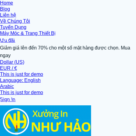
Home
Blog
Liên hệ
Về Chúng Tôi
Tuyển Dụng
Máy Móc & Trang Thiết Bị
Ưu đãi
Giảm giá lên đến 70% cho một số mặt hàng được chọn. Mua
ngay
Dollar (US)
EUR / €
This is just for demo
Language: English
Arabic
This is just for demo
Sign In