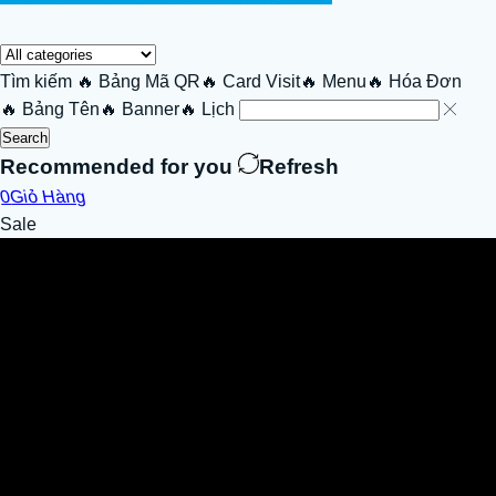
Tìm kiếm
🔥 Bảng Mã QR
🔥 Card Visit
🔥 Menu
🔥 Hóa Đơn
🔥 Bảng Tên
🔥 Banner
🔥 Lịch
Search
Recommended for you
Refresh
0
Giỏ Hàng
Sale