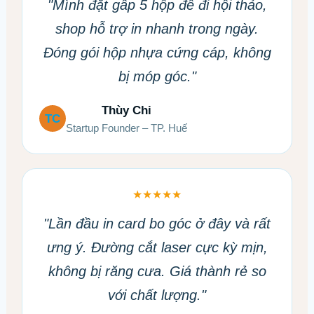
"Mình đặt gấp 5 hộp để đi hội thảo,
shop hỗ trợ in nhanh trong ngày.
Đóng gói hộp nhựa cứng cáp, không
bị móp góc."
Thùy Chi
TC
Startup Founder – TP. Huế
★★★★★
"Lần đầu in card bo góc ở đây và rất
ưng ý. Đường cắt laser cực kỳ mịn,
không bị răng cưa. Giá thành rẻ so
với chất lượng."