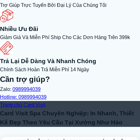
Trợ Giúp Trực Tuyến Bởi Đại Lý Của Chúng Tôi
Nhiều Ưu Đãi
Giảm Giá Và Miễn Phí Ship Cho Các Dơn Hàng Trên 399k
Trả Lại Dễ Dàng Và Nhanh Chóng
Chính Sách Hoàn Trả Miễn Phí 14 Ngày
Cần trợ giúp?
Zalo:
0989994039
Hotline: 0989994039
Trang chủ
Card Visit
Card Visit Spa Chuyên Nghiệp: In Nhanh, Thiết
Kế Đẹp Theo Yêu Cầu Tại Xưởng Như Hảo