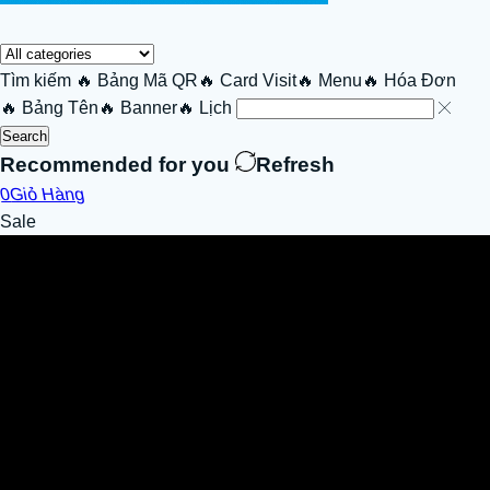
Tìm kiếm
🔥 Bảng Mã QR
🔥 Card Visit
🔥 Menu
🔥 Hóa Đơn
🔥 Bảng Tên
🔥 Banner
🔥 Lịch
Search
Recommended for you
Refresh
0
Giỏ Hàng
Sale