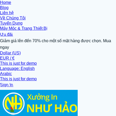
Home
Blog
Liên hệ
Về Chúng Tôi
Tuyển Dụng
Máy Móc & Trang Thiết Bị
Ưu đãi
Giảm giá lên đến 70% cho một số mặt hàng được chọn. Mua
ngay
Dollar (US)
EUR / €
This is just for demo
Language: English
Arabic
This is just for demo
Sign In