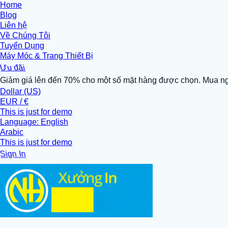
Home
Blog
Liên hệ
Về Chúng Tôi
Tuyển Dụng
Máy Móc & Trang Thiết Bị
Ưu đãi
Giảm giá lên đến 70% cho một số mặt hàng được chọn. Mua n
Dollar (US)
EUR / €
This is just for demo
Language: English
Arabic
This is just for demo
Sign In