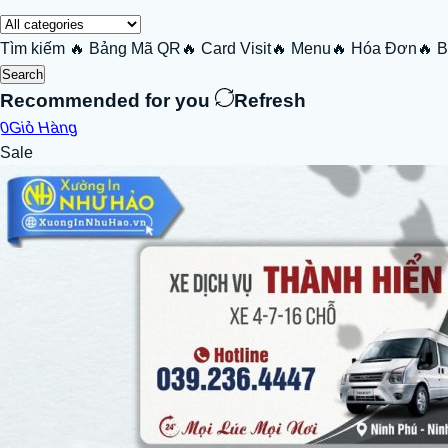
Tìm kiếm
🔥 Bảng Mã QR
🔥 Card Visit
🔥 Menu
🔥 Hóa Đơn
🔥 
Search
Recommended for you
Refresh
0
Giỏ Hàng
Sale