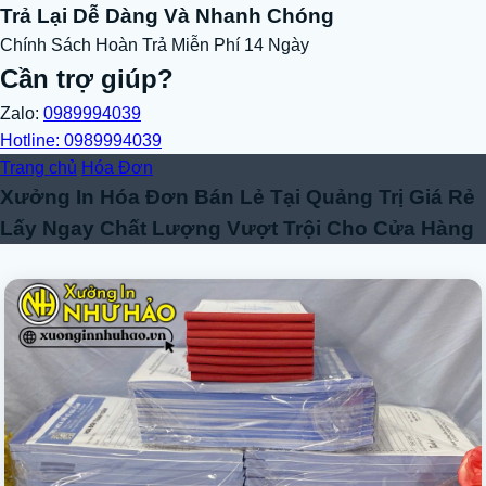
Trả Lại Dễ Dàng Và Nhanh Chóng
Chính Sách Hoàn Trả Miễn Phí 14 Ngày
Cần trợ giúp?
Zalo:
0989994039
Hotline: 0989994039
Trang chủ
Hóa Đơn
Xưởng In Hóa Đơn Bán Lẻ Tại Quảng Trị Giá Rẻ
Lấy Ngay Chất Lượng Vượt Trội Cho Cửa Hàng