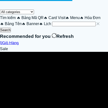
Tìm kiếm
🔥 Bảng Mã QR
🔥 Card Visit
🔥 Menu
🔥 Hóa Đơn
🔥 Bảng Tên
🔥 Banner
🔥 Lịch
Search
Recommended for you
Refresh
0
Giỏ Hàng
Sale