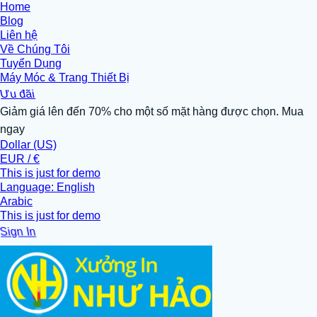
Home
Blog
Liên hệ
Về Chúng Tôi
Tuyển Dụng
Máy Móc & Trang Thiết Bị
Ưu đãi
Giảm giá lên đến 70% cho một số mặt hàng được chọn. Mua
ngay
Dollar (US)
EUR / €
This is just for demo
Language: English
Arabic
This is just for demo
Sign In