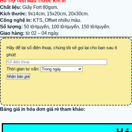
Hỗ Trợ Test Màu Trước Khi In
Chất liệu:
Giấy Fort 80gsm.
Kích thước:
9x14cm, 15x20cm, 20x30cm.
Công nghệ in:
KTS, Offset nhiều màu.
Số lượng:
50 tờ/quyển, 100 tờ/quyển, 150 tờ/quyển.
Giao hàng:
từ 02 – 04 ngày.
Hãy để lại số điện thoại, chúng tôi sẽ gọi lại cho bạn sau ít
phút!
Thời gian tư vấn:
Bảng giá in hóa đơn
giá rẻ
tham khảo: