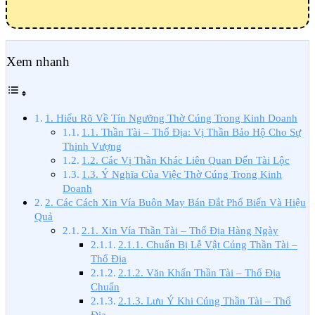
Xem nhanh
1. Hiểu Rõ Về Tín Ngưỡng Thờ Cúng Trong Kinh Doanh
1.1. Thần Tài – Thổ Địa: Vị Thần Bảo Hộ Cho Sự
Thịnh Vượng
1.2. Các Vị Thần Khác Liên Quan Đến Tài Lộc
1.3. Ý Nghĩa Của Việc Thờ Cúng Trong Kinh
Doanh
2. Các Cách Xin Vía Buôn May Bán Đắt Phổ Biến Và Hiệu
Quả
2.1. Xin Vía Thần Tài – Thổ Địa Hàng Ngày
2.1.1. Chuẩn Bị Lễ Vật Cúng Thần Tài –
Thổ Địa
2.1.2. Văn Khấn Thần Tài – Thổ Địa
Chuẩn
2.1.3. Lưu Ý Khi Cúng Thần Tài – Thổ
Địa