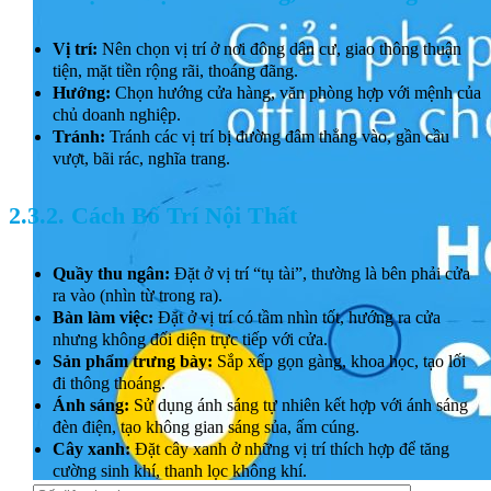
Vị trí:
Nên chọn vị trí ở nơi đông dân cư, giao thông thuận
tiện, mặt tiền rộng rãi, thoáng đãng.
Hướng:
Chọn hướng cửa hàng, văn phòng hợp với mệnh của
chủ doanh nghiệp.
Tránh:
Tránh các vị trí bị đường đâm thẳng vào, gần cầu
vượt, bãi rác, nghĩa trang.
2.3.2. Cách Bố Trí Nội Thất
Quầy thu ngân:
Đặt ở vị trí “tụ tài”, thường là bên phải cửa
ra vào (nhìn từ trong ra).
Bàn làm việc:
Đặt ở vị trí có tầm nhìn tốt, hướng ra cửa
nhưng không đối diện trực tiếp với cửa.
Sản phẩm trưng bày:
Sắp xếp gọn gàng, khoa học, tạo lối
đi thông thoáng.
Ánh sáng:
Sử dụng ánh sáng tự nhiên kết hợp với ánh sáng
đèn điện, tạo không gian sáng sủa, ấm cúng.
Cây xanh:
Đặt cây xanh ở những vị trí thích hợp để tăng
cường sinh khí, thanh lọc không khí.