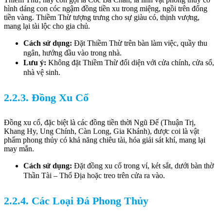
hình dáng con cóc ngậm đồng tiền xu trong miệng, ngồi trên đống
tiền vàng. Thiềm Thừ tượng trưng cho sự giàu có, thịnh vượng,
mang lại tài lộc cho gia chủ.
Cách sử dụng:
Đặt Thiềm Thừ trên bàn làm việc, quầy thu
ngân, hướng đầu vào trong nhà.
Lưu ý:
Không đặt Thiềm Thừ đối diện với cửa chính, cửa sổ,
nhà vệ sinh.
2.2.3. Đồng Xu Cổ
Đồng xu cổ, đặc biệt là các đồng tiền thời Ngũ Đế (Thuận Trị,
Khang Hy, Ung Chính, Càn Long, Gia Khánh), được coi là vật
phẩm phong thủy có khả năng chiêu tài, hóa giải sát khí, mang lại
may mắn.
Cách sử dụng:
Đặt đồng xu cổ trong ví, két sắt, dưới bàn thờ
Thần Tài – Thổ Địa hoặc treo trên cửa ra vào.
2.2.4. Các Loại Đá Phong Thủy