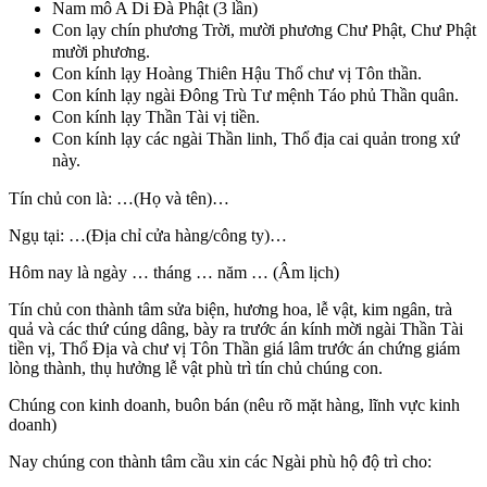
Nam mô A Di Đà Phật (3 lần)
Con lạy chín phương Trời, mười phương Chư Phật, Chư Phật
mười phương.
Con kính lạy Hoàng Thiên Hậu Thổ chư vị Tôn thần.
Con kính lạy ngài Đông Trù Tư mệnh Táo phủ Thần quân.
Con kính lạy Thần Tài vị tiền.
Con kính lạy các ngài Thần linh, Thổ địa cai quản trong xứ
này.
Tín chủ con là: …(Họ và tên)…
Ngụ tại: …(Địa chỉ cửa hàng/công ty)…
Hôm nay là ngày … tháng … năm … (Âm lịch)
Tín chủ con thành tâm sửa biện, hương hoa, lễ vật, kim ngân, trà
quả và các thứ cúng dâng, bày ra trước án kính mời ngài Thần Tài
tiền vị, Thổ Địa và chư vị Tôn Thần giá lâm trước án chứng giám
lòng thành, thụ hưởng lễ vật phù trì tín chủ chúng con.
Chúng con kinh doanh, buôn bán (nêu rõ mặt hàng, lĩnh vực kinh
doanh)
Nay chúng con thành tâm cầu xin các Ngài phù hộ độ trì cho: