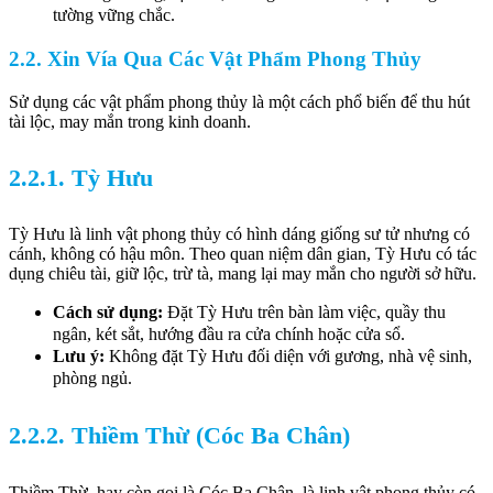
tường vững chắc.
2.2. Xin Vía Qua Các Vật Phẩm Phong Thủy
Sử dụng các vật phẩm phong thủy là một cách phổ biến để thu hút
tài lộc, may mắn trong kinh doanh.
2.2.1. Tỳ Hưu
Tỳ Hưu là linh vật phong thủy có hình dáng giống sư tử nhưng có
cánh, không có hậu môn. Theo quan niệm dân gian, Tỳ Hưu có tác
dụng chiêu tài, giữ lộc, trừ tà, mang lại may mắn cho người sở hữu.
Cách sử dụng:
Đặt Tỳ Hưu trên bàn làm việc, quầy thu
ngân, két sắt, hướng đầu ra cửa chính hoặc cửa sổ.
Lưu ý:
Không đặt Tỳ Hưu đối diện với gương, nhà vệ sinh,
phòng ngủ.
2.2.2. Thiềm Thừ (Cóc Ba Chân)
Thiềm Thừ, hay còn gọi là Cóc Ba Chân, là linh vật phong thủy có