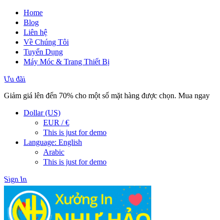
Home
Blog
Liên hệ
Về Chúng Tôi
Tuyển Dụng
Máy Móc & Trang Thiết Bị
Ưu đãi
Giảm giá lên đến 70% cho một số mặt hàng được chọn. Mua ngay
Dollar (US)
EUR / €
This is just for demo
Language: English
Arabic
This is just for demo
Sign In