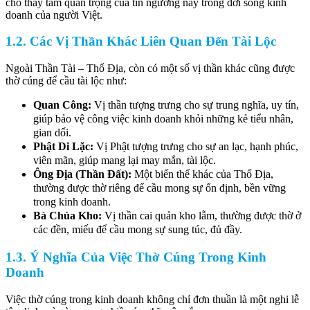
cho thấy tầm quan trọng của tín ngưỡng này trong đời sống kinh
doanh của người Việt.
1.2. Các Vị Thần Khác Liên Quan Đến Tài Lộc
Ngoài Thần Tài – Thổ Địa, còn có một số vị thần khác cũng được
thờ cúng để cầu tài lộc như:
Quan Công:
Vị thần tượng trưng cho sự trung nghĩa, uy tín,
giúp bảo vệ công việc kinh doanh khỏi những kẻ tiểu nhân,
gian dối.
Phật Di Lặc:
Vị Phật tượng trưng cho sự an lạc, hạnh phúc,
viên mãn, giúp mang lại may mắn, tài lộc.
Ông Địa (Thần Đất):
Một biến thể khác của Thổ Địa,
thường được thờ riêng để cầu mong sự ổn định, bền vững
trong kinh doanh.
Bà Chúa Kho:
Vị thần cai quản kho lẫm, thường được thờ ở
các đền, miếu để cầu mong sự sung túc, đủ đầy.
1.3. Ý Nghĩa Của Việc Thờ Cúng Trong Kinh
Doanh
Việc thờ cúng trong kinh doanh không chỉ đơn thuần là một nghi lễ