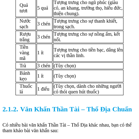
Tượng trưng cho ngũ phúc (giàu
Quả
5 quả
có, an khang, trường thọ, hiếu đức,
tươi
thiện chung).
Nước
Tượng trưng cho sự thanh khiết,
3 chén
sạch
trong sạch.
Rượu
Tượng trưng cho sự nồng ấm, kết
3 chén
trắng
nối.
Tiền
Tượng trưng cho tiền bạc, dâng lên
vàng
1 ít
các vị thần linh.
mã
Trà
3 chén
(Tùy chọn)
Bánh
1 ít
(Tùy chọn)
kẹo
Thuốc
(Tùy chọn, dành cho những người
1 điếu
lá
có thói quen hút thuốc)
2.1.2. Văn Khấn Thần Tài – Thổ Địa Chuẩn
Có nhiều bài văn khấn Thần Tài – Thổ Địa khác nhau, bạn có thể
tham khảo bài văn khấn sau: