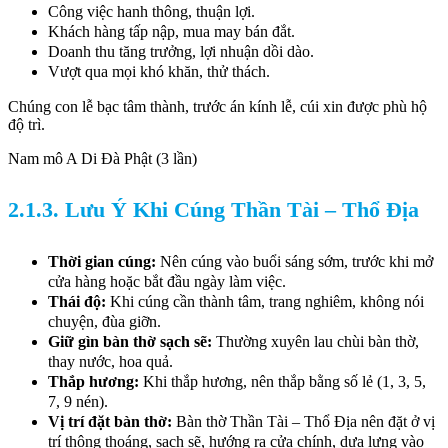
Công việc hanh thông, thuận lợi.
Khách hàng tấp nập, mua may bán đắt.
Doanh thu tăng trưởng, lợi nhuận dồi dào.
Vượt qua mọi khó khăn, thử thách.
Chúng con lễ bạc tâm thành, trước án kính lễ, cúi xin được phù hộ
độ trì.
Nam mô A Di Đà Phật (3 lần)
2.1.3. Lưu Ý Khi Cúng Thần Tài – Thổ Địa
Thời gian cúng:
Nên cúng vào buổi sáng sớm, trước khi mở
cửa hàng hoặc bắt đầu ngày làm việc.
Thái độ:
Khi cúng cần thành tâm, trang nghiêm, không nói
chuyện, đùa giỡn.
Giữ gìn bàn thờ sạch sẽ:
Thường xuyên lau chùi bàn thờ,
thay nước, hoa quả.
Thắp hương:
Khi thắp hương, nên thắp bằng số lẻ (1, 3, 5,
7, 9 nén).
Vị trí đặt bàn thờ:
Bàn thờ Thần Tài – Thổ Địa nên đặt ở vị
trí thông thoáng, sạch sẽ, hướng ra cửa chính, dựa lưng vào