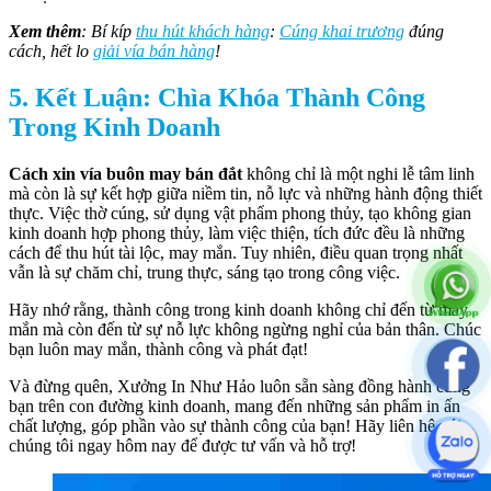
Xem thêm
: Bí kíp
thu hút khách hàng
:
Cúng khai trương
đúng
cách, hết lo
giải vía bán hàng
!
5. Kết Luận: Chìa Khóa Thành Công
Trong Kinh Doanh
Cách xin vía buôn may bán đắt
không chỉ là một nghi lễ tâm linh
mà còn là sự kết hợp giữa niềm tin, nỗ lực và những hành động thiết
thực. Việc thờ cúng, sử dụng vật phẩm phong thủy, tạo không gian
kinh doanh hợp phong thủy, làm việc thiện, tích đức đều là những
cách để thu hút tài lộc, may mắn. Tuy nhiên, điều quan trọng nhất
vẫn là sự chăm chỉ, trung thực, sáng tạo trong công việc.
Hãy nhớ rằng, thành công trong kinh doanh không chỉ đến từ may
mắn mà còn đến từ sự nỗ lực không ngừng nghỉ của bản thân. Chúc
bạn luôn may mắn, thành công và phát đạt!
Và đừng quên, Xưởng In Như Hảo luôn sẵn sàng đồng hành cùng
bạn trên con đường kinh doanh, mang đến những sản phẩm in ấn
chất lượng, góp phần vào sự thành công của bạn! Hãy liên hệ với
chúng tôi ngay hôm nay để được tư vấn và hỗ trợ!