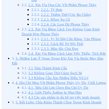
2.2. Xin Vía Qua Các Vật Phẩm Phong Thủy
2.2.1. Tỳ Hưu
2.2.2. Thiềm Thừ (Cóc Ba Chân)
2.2.3. Đồng Xu Cổ
2.2.4. Các Loại Đá Phong Thủy
2.3. Xin Vía Bằng Cách Tạo Không Gian Kinh
Doanh Hợp Phong Thủy
2.3.1. Vị Trí Đặt Cửa Hàng, Văn Phòng
2.3.2. Cách Bố Trí Nội Thất
2.3.3. Màu Sắc Chủ Đạo
2.4. Xin Vía Bằng Cách Làm Việc Thiện, Tích Đức
3. Những Lưu Ý Quan Trọng Khi Xin Vía Buôn May Bán
Đắt
3.1 Tâm Thành Kính Cẩn
3.2 Không Gian Thờ Cúng Sạch Sẽ
3.3 Không Cầu Xin Những Điều Vô Lý
4. Địa Chỉ Mua Vật Phẩm Phong Thủy Uy Tín, Chất Lượng
4.1. Tiêu Chí Lựa Chọn Địa Chỉ Uy Tín
4.2. Giới Thiệu Xưởng In Như Hảo
4.3 Các sản phẩm in ấn hỗ trợ việc kinh doanh.
5. Kết Luận: Chìa Khóa Thành Công Trong Kinh Doanh