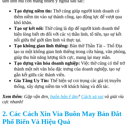
tâm linh mà còn mang nhiều ý nghĩa sâu sắc:
Tạo dựng niềm tin:
Thờ cúng giúp người kinh doanh có
thêm niềm tin vào sự thành công, tạo động lực để vượt qua
khó khăn.
Tạo sự kết nối:
Thờ cúng là dịp để người kinh doanh thể
hiện lòng biết ơn đối với các vị thần linh, tổ tiên, tạo sự kết
nối giữa thế giới tâm linh và thực tại.
Tạo không gian linh thiêng:
Bàn thờ Thần Tài – Thổ Địa
tạo ra một không gian linh thiêng trong cửa hàng, văn phòng,
giúp thu hút năng lượng tích cực, mang lại may mắn.
Tạo dựng văn hóa doanh nghiệp:
Việc thờ cúng có thể trở
thành một nét văn hóa đặc trưng của doanh nghiệp, tạo sự
gắn kết giữa các thành viên.
Gia Tăng Uy Tín:
Thể hiện sự coi trọng các giá trị truyền
thống, xây dựng niềm tin với khách hàng và đối tác.
Xem thêm
: Gặp vận đen,
buôn bán ế ẩm
?
Cách xả xui
và giải vía
cực nhanh!
2. Các Cách Xin Vía Buôn May Bán Đắt
Phổ Biến Và Hiệu Quả