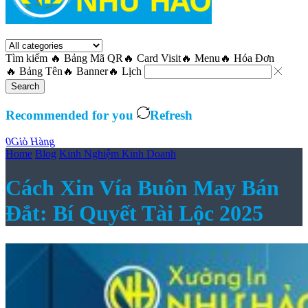
Tìm kiếm
🔥 Bảng Mã QR
🔥 Card Visit
🔥 Menu
🔥 Hóa Đơn
🔥 Bảng Tên
🔥 Banner
🔥 Lịch
Search
Recommended for you
Refresh
0
Giỏ Hàng
Home
Blog
Kinh Nghiệm Kinh Doanh
Cách Xin Vía Buôn May Bán
Đắt: Bí Quyết Tài Lộc 2025