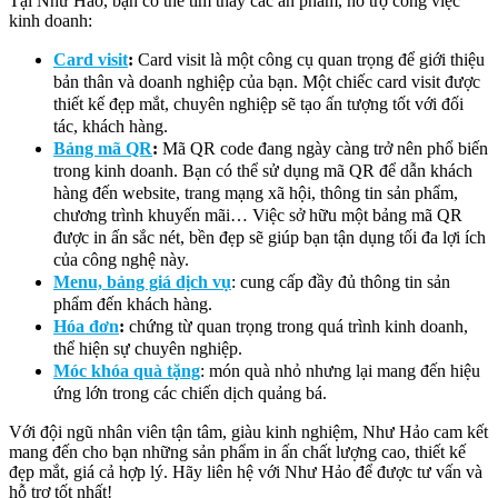
Tại Như Hảo, bạn có thể tìm thấy các ấn phẩm, hỗ trợ công việc
kinh doanh:
Card visit
:
Card visit là một công cụ quan trọng để giới thiệu
bản thân và doanh nghiệp của bạn. Một chiếc card visit được
thiết kế đẹp mắt, chuyên nghiệp sẽ tạo ấn tượng tốt với đối
tác, khách hàng.
Bảng mã QR
:
Mã QR code đang ngày càng trở nên phổ biến
trong kinh doanh. Bạn có thể sử dụng mã QR để dẫn khách
hàng đến website, trang mạng xã hội, thông tin sản phẩm,
chương trình khuyến mãi… Việc sở hữu một bảng mã QR
được in ấn sắc nét, bền đẹp sẽ giúp bạn tận dụng tối đa lợi ích
của công nghệ này.
Menu, bảng giá dịch vụ
: cung cấp đầy đủ thông tin sản
phẩm đến khách hàng.
Hóa đơn
:
chứng từ quan trọng trong quá trình kinh doanh,
thể hiện sự chuyên nghiệp.
Móc khóa quà tặng
: món quà nhỏ nhưng lại mang đến hiệu
ứng lớn trong các chiến dịch quảng bá.
Với đội ngũ nhân viên tận tâm, giàu kinh nghiệm, Như Hảo cam kết
mang đến cho bạn những sản phẩm in ấn chất lượng cao, thiết kế
đẹp mắt, giá cả hợp lý. Hãy liên hệ với Như Hảo để được tư vấn và
hỗ trợ tốt nhất!