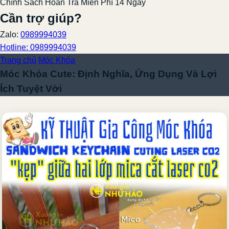
Chính Sách Hoàn Trả Miễn Phí 14 Ngày
Cần trợ giúp?
Zalo:
0989994039
Hotline: 0989994039
Trang chủ
Móc Khóa
Móc Khóa Cute: Định Nghĩa, Ứng Dụng Và Lợi
Ích Tuyệt Vời