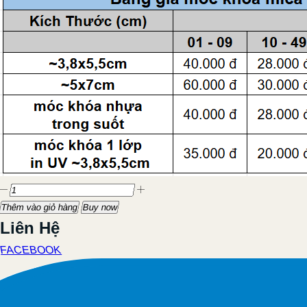
Thêm vào giỏ hàng
Buy now
Liên Hệ
FACEBOOK