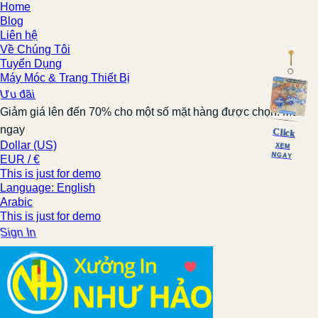
Home
Blog
Liên hệ
Về Chúng Tôi
Tuyển Dụng
Máy Móc & Trang Thiết Bị
Ưu đãi
Giảm giá lên đến 70% cho một số mặt hàng được chọn. Mua
ngay
Click
Dollar (US)
XEM
NGAY
EUR / €
This is just for demo
Language: English
Arabic
This is just for demo
Sign In