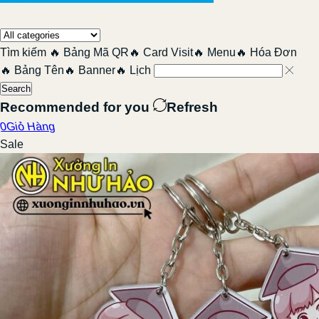
Tìm kiếm
🔥 Bảng Mã QR
🔥 Card Visit
🔥 Menu
🔥 Hóa Đơn
🔥 Bảng Tên
🔥 Banner
🔥 Lịch
Search
Recommended for you
Refresh
0
Giỏ Hàng
Sale