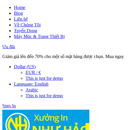
Home
Blog
Liên hệ
Về Chúng Tôi
Tuyển Dụng
Máy Móc & Trang Thiết Bị
Ưu đãi
Giảm giá lên đến 70% cho một số mặt hàng được chọn. Mua ngay
Dollar (US)
EUR / €
This is just for demo
Language: English
Arabic
This is just for demo
Sign In