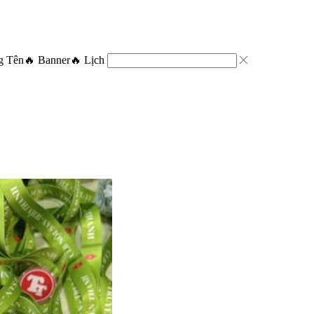
g Tên
🔥 Banner
🔥 Lịch