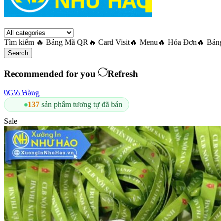
Tìm kiếm
🔥 Bảng Mã QR
🔥 Card Visit
🔥 Menu
🔥 Hóa Đơn
🔥 Bản
Search
Recommended for you
Refresh
0
Giỏ Hàng
96,5%
đánh giá tích cực về cửa hàng
Sale