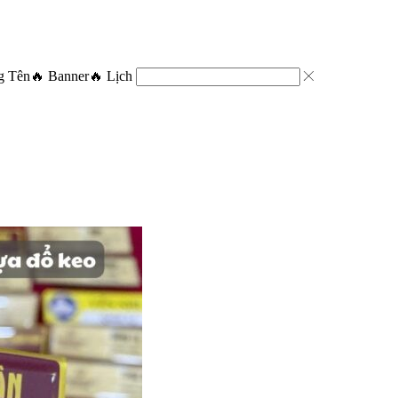
g Tên
🔥 Banner
🔥 Lịch