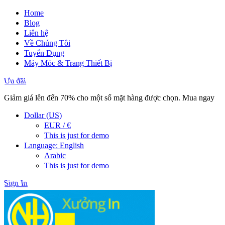
Home
Blog
Liên hệ
Về Chúng Tôi
Tuyển Dụng
Máy Móc & Trang Thiết Bị
Ưu đãi
Giảm giá lên đến 70% cho một số mặt hàng được chọn. Mua ngay
Dollar (US)
EUR / €
This is just for demo
Language: English
Arabic
This is just for demo
Sign In