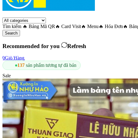
Tìm kiếm
🔥 Bảng Mã QR
🔥 Card Visit
🔥 Menu
🔥 Hóa Đơn
🔥 Bản
Search
Recommended for you
Refresh
0
Giỏ Hàng
96,5%
đánh giá tích cực về cửa hàng
Sale