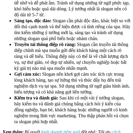
dễ nhớ và dễ phát âm. Tránh sử dụng những từ ngữ phức tạp,
khó hiểu hoặc quá dài dòng. Lý tưởng nhất là slogan nên có
độ dài từ 5-7 từ.
Sáng tạo, độc đáo:
Slogan cần phải độc đáo, khác biệt so với
đối thủ cạnh tranh và thể hiện được cá tính riêng của spa. Hãy
tìm kiếm những ý tưởng mới lạ, sáng tạo và tránh sử dụng
những slogan quá phổ biến hoặc nhàm chán.
Truyền tải thông điệp rõ ràng:
Slogan cần truyền tải thông
điệp chính mà spa muốn gửi đến khách hàng một cách rõ
ràng và dễ hiểu. Thông điệp này có thể là về chất lượng dịch
vụ, sự thư giãn, vẻ đẹp tự nhiên, sự chuyên nghiệp hoặc bất
kỳ giá trị nào mà spa muốn nhấn mạnh.
Gợi cảm xúc:
Slogan nên khơi gợi cảm xúc tích cực trong
lòng khách hàng, tạo sự hứng thú và thúc đẩy họ đến trải
nghiệm dịch vụ tại spa. Sử dụng những từ ngữ giàu hình ảnh,
biểu tượng và có khả năng gợi liên tưởng.
Kiểm tra và đánh giá:
Sau khi có một vài ý tưởng slogan,
hãy kiểm tra và đánh giá chúng bằng cách hỏi ý kiến của
đồng nghiệp, bạn bè, khách hàng hoặc những người có kinh
nghiệm trong lĩnh vực marketing. Thu thập phản hồi và chọn
ra slogan phù hợp nhất.
Xem thêm:
Bí quyết
kinh doanh tiệm nail
đột phá: Tối ưu
cách