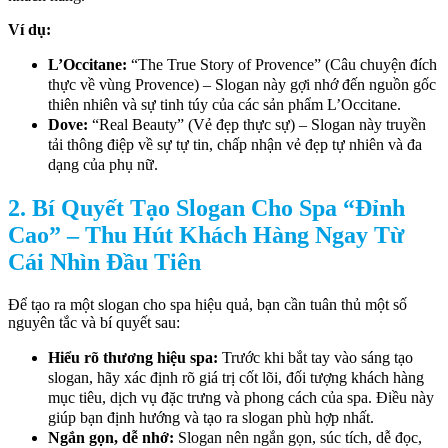
Ví dụ:
L’Occitane:
“The True Story of Provence” (Câu chuyện đích
thực về vùng Provence) – Slogan này gợi nhớ đến nguồn gốc
thiên nhiên và sự tinh túy của các sản phẩm L’Occitane.
Dove:
“Real Beauty” (Vẻ đẹp thực sự) – Slogan này truyền
tải thông điệp về sự tự tin, chấp nhận vẻ đẹp tự nhiên và đa
dạng của phụ nữ.
2. Bí Quyết Tạo Slogan Cho Spa “Đỉnh
Cao” – Thu Hút Khách Hàng Ngay Từ
Cái Nhìn Đầu Tiên
Để tạo ra một slogan cho spa hiệu quả, bạn cần tuân thủ một số
nguyên tắc và bí quyết sau:
Hiểu rõ thương hiệu spa:
Trước khi bắt tay vào sáng tạo
slogan, hãy xác định rõ giá trị cốt lõi, đối tượng khách hàng
mục tiêu, dịch vụ đặc trưng và phong cách của spa. Điều này
giúp bạn định hướng và tạo ra slogan phù hợp nhất.
Ngắn gọn, dễ nhớ:
Slogan nên ngắn gọn, súc tích, dễ đọc,