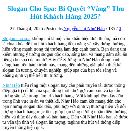
Slogan Cho Spa: Bí Quyết “Vàng” Thu
Hút Khách Hàng 2025?
27 Tháng 4, 2025
/
Posted by
Nguyễn Thị Như Hảo
/
135
/
0
Slogan cho spa
không chỉ là một câu khẩu hiệu đơn thuần, mà còn
là chìa khóa để thu hút khách hàng tiềm năng và xây dựng thương
hiệu vững mạnh trong thị trường làm đẹp cạnh tranh. Bạn đang tìm
kiếm những ý tưởng slogan độc đáo, sáng tạo, và mang đậm dấu ấn
riêng cho spa của mình? Hãy để Xưởng In Như Hảo đồng hành
cùng bạn trên hành trình này, mang đến những giải pháp thiết kế
slogan ấn tượng, chuyên nghiệp, giúp spa của bạn tỏa sáng và
khẳng định vị thế trên thị trường.
Như Hảo
hiểu rằng một slogan hay cần phải truyền tải được thông
điệp giá trị cốt lõi của spa, đồng thời khơi gợi cảm xúc và tạo ấn
tượng sâu sắc trong tâm trí khách hàng. Với kinh nghiệm dày dặn
trong lĩnh vực in ấn và thiết kế, Như Hảo cam kết mang đến cho
bạn những slogan độc đáo, phù hợp với định vị thương hiệu và đối
tượng khách hàng mục tiêu, giúp bạn tăng cường nhận diện thương
hiệu và thúc đẩy doanh số bán hàng. Đến với Như Hảo bạn sẽ được
tư vấn tận tình về slogan ấn tượng, tagline thu hút và thông điệp
truyền thông hiệu quả.