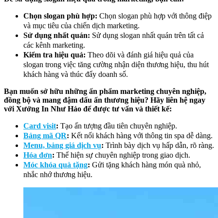
Chọn slogan phù hợp:
Chọn slogan phù hợp với thông điệp
và mục tiêu của chiến dịch marketing.
Sử dụng nhất quán:
Sử dụng slogan nhất quán trên tất cả
các kênh marketing.
Kiểm tra hiệu quả:
Theo dõi và đánh giá hiệu quả của
slogan trong việc tăng cường nhận diện thương hiệu, thu hút
khách hàng và thúc đẩy doanh số.
Bạn muốn sở hữu những ấn phẩm marketing chuyên nghiệp,
đồng bộ và mang đậm dấu ấn thương hiệu? Hãy liên hệ ngay
với Xưởng In Như Hảo để được tư vấn và thiết kế:
Card visit
:
Tạo ấn tượng đầu tiên chuyên nghiệp.
Bảng mã QR
:
Kết nối khách hàng với thông tin spa dễ dàng.
Menu, bảng giá dịch vụ
:
Trình bày dịch vụ hấp dẫn, rõ ràng.
Hóa đơn
:
Thể hiện sự chuyên nghiệp trong giao dịch.
Móc khóa quà tặng
:
Gửi tặng khách hàng món quà nhỏ,
nhắc nhớ thương hiệu.