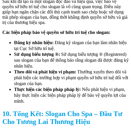
Sau khi đã tạo ra một slogan độc đáo và hiệu quả, việc bảo vệ
quyền sở hữu trí tuệ cho slogan là vô cùng quan trọng. Điều này
giúp bạn ngăn chặn các đối thủ cạnh tranh sao chép hoặc sử dụng
trái phép slogan của bạn, đồng thời khẳng định quyền sở hữu và giá
trị của thương hiệu spa.
Các biện pháp bảo vệ quyền sở hữu trí tuệ cho slogan:
Đăng ký nhãn hiệu:
Đăng ký slogan của bạn làm nhãn hiệu
tại Cục Sở hữu trí tuệ.
Sử dụng biểu tượng ®:
Sử dụng biểu tượng ® (Registered)
sau slogan của bạn để thông báo rằng slogan đã được đăng ký
nhãn hiệu.
Theo dõi và phát hiện vi phạm:
Thường xuyên theo dõi và
phát hiện các trường hợp vi phạm quyền sở hữu trí tuệ đối với
slogan của bạn.
Thực hiện các biện pháp pháp lý:
Nếu phát hiện vi phạm,
hãy thực hiện các biện pháp pháp lý để bảo vệ quyền lợi của
mình.
10. Tổng Kết: Slogan Cho Spa – Đầu Tư
Cho Tương Lai Thương Hiệu