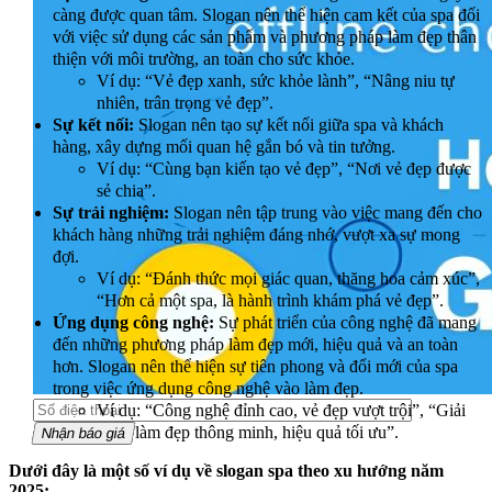
càng được quan tâm. Slogan nên thể hiện cam kết của spa đối
với việc sử dụng các sản phẩm và phương pháp làm đẹp thân
thiện với môi trường, an toàn cho sức khỏe.
Ví dụ: “Vẻ đẹp xanh, sức khỏe lành”, “Nâng niu tự
nhiên, trân trọng vẻ đẹp”.
Sự kết nối:
Slogan nên tạo sự kết nối giữa spa và khách
hàng, xây dựng mối quan hệ gắn bó và tin tưởng.
Ví dụ: “Cùng bạn kiến tạo vẻ đẹp”, “Nơi vẻ đẹp được
sẻ chia”.
Sự trải nghiệm:
Slogan nên tập trung vào việc mang đến cho
khách hàng những trải nghiệm đáng nhớ, vượt xa sự mong
đợi.
Ví dụ: “Đánh thức mọi giác quan, thăng hoa cảm xúc”,
“Hơn cả một spa, là hành trình khám phá vẻ đẹp”.
Ứng dụng công nghệ:
Sự phát triển của công nghệ đã mang
đến những phương pháp làm đẹp mới, hiệu quả và an toàn
hơn. Slogan nên thể hiện sự tiên phong và đổi mới của spa
trong việc ứng dụng công nghệ vào làm đẹp.
Ví dụ: “Công nghệ đỉnh cao, vẻ đẹp vượt trội”, “Giải
pháp làm đẹp thông minh, hiệu quả tối ưu”.
Dưới đây là một số ví dụ về slogan spa theo xu hướng năm
2025: