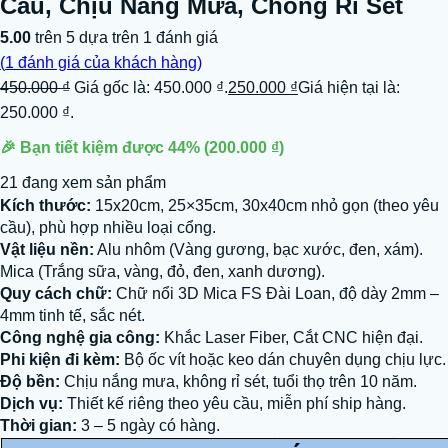
Cầu, Chịu Nắng Mưa, Chống Rỉ Sét
5.00
trên 5 dựa trên
1
đánh giá
(
1
đánh giá của khách hàng)
450.000
₫
Giá gốc là: 450.000 ₫.
250.000
₫
Giá hiện tại là:
250.000 ₫.
🎉 Bạn tiết kiệm được
44%
(
200.000
₫
)
21 đang xem sản phẩm
Kích thước:
15x20cm, 25×35cm, 30x40cm nhỏ gọn (theo yêu
cầu), phù hợp nhiều loại cổng.
Vật liệu nền:
Alu nhôm (Vàng gương, bạc xước, đen, xám).
Mica (Trắng sữa, vàng, đỏ, đen, xanh dương).
Quy cách chữ:
Chữ nổi 3D Mica FS Đài Loan, độ dày 2mm –
4mm tinh tế, sắc nét.
Công nghệ gia công:
Khắc Laser Fiber, Cắt CNC hiện đại.
Phi kiện đi kèm:
Bộ ốc vít hoặc keo dán chuyên dụng chịu lực.
Độ bền:
Chịu nắng mưa, không rỉ sét, tuổi thọ trên 10 năm.
Dịch vụ:
Thiết kế riêng theo yêu cầu, miễn phí ship hàng.
Thời gian:
3 – 5 ngày có hàng.