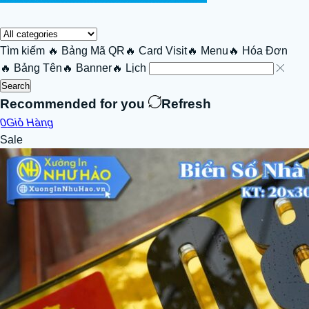
Tìm kiếm
🔥 Bảng Mã QR
🔥 Card Visit
🔥 Menu
🔥 Hóa Đơn
🔥 Bảng Tên
🔥 Banner
🔥 Lịch
Search
Recommended for you
Refresh
0
Giỏ Hàng
Sale