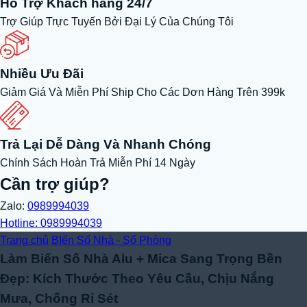
Hỗ Trợ Khách hàng 24/7
Trợ Giúp Trực Tuyến Bởi Đại Lý Của Chúng Tôi
Nhiều Ưu Đãi
Giảm Giá Và Miễn Phí Ship Cho Các Dơn Hàng Trên 399k
Trả Lại Dễ Dàng Và Nhanh Chóng
Chính Sách Hoàn Trả Miễn Phí 14 Ngày
Cần trợ giúp?
Zalo:
0989994039
Hotline: 0989994039
Trang chủ
BIển Số Nhà - Số Phòng
Làm Biển Số Nhà Alu + Mica Sang Trọng Bền
Đẹp: Kích Thước Theo Yêu Cầu, Chịu Nắng
Mưa, Chống Rỉ Sét