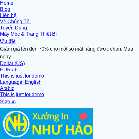
Home
Blog
Liên hệ
Về Chúng Tôi
Tuyển Dụng
Máy Móc & Trang Thiết Bị
Ưu đãi
Giảm giá lên đến 70% cho một số mặt hàng được chọn. Mua
ngay
Dollar (US)
EUR / €
This is just for demo
Language: English
Arabic
This is just for demo
Sign In