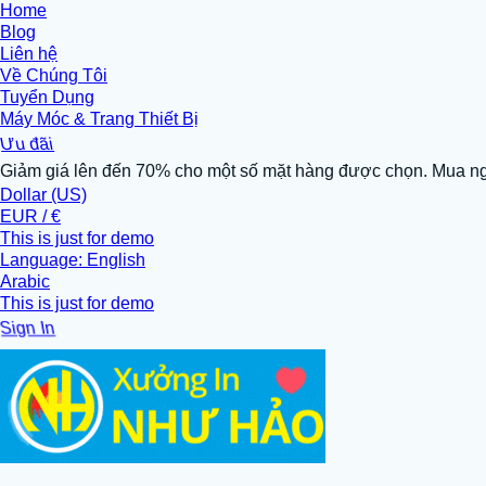
Home
Blog
Liên hệ
Về Chúng Tôi
Tuyển Dụng
Máy Móc & Trang Thiết Bị
Ưu đãi
Giảm giá lên đến 70% cho một số mặt hàng được chọn. Mua n
Dollar (US)
EUR / €
This is just for demo
Language: English
Arabic
This is just for demo
Sign In