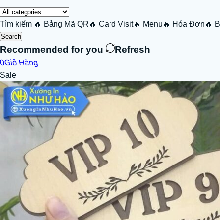
Tìm kiếm
🔥 Bảng Mã QR
🔥 Card Visit
🔥 Menu
🔥 Hóa Đơn
🔥 
Search
Recommended for you
Refresh
0
Giỏ Hàng
Sale