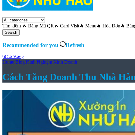
Tìm kiếm
🔥 Bảng Mã QR
🔥 Card Visit
🔥 Menu
🔥 Hóa Đơn
🔥 Bản
Search
Recommended for you
Refresh
0
Giỏ Hàng
Home
Blog
Kinh Nghiệm Kinh Doanh
Cách Tăng Doanh Thu Nhà Hàn