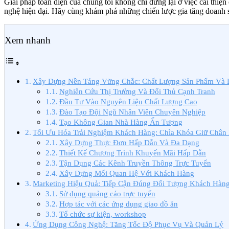
Giải pháp toàn diện của chúng tôi không chỉ dừng lại ở việc cải thi
nghệ hiện đại. Hãy cùng khám phá những chiến lược gia tăng doanh số
Xem nhanh
Xây Dựng Nền Tảng Vững Chắc: Chất Lượng Sản Phẩm Và 
Nghiên Cứu Thị Trường Và Đối Thủ Cạnh Tranh
Đầu Tư Vào Nguyên Liệu Chất Lượng Cao
Đào Tạo Đội Ngũ Nhân Viên Chuyên Nghiệp
Tạo Không Gian Nhà Hàng Ấn Tượng
Tối Ưu Hóa Trải Nghiệm Khách Hàng: Chìa Khóa Giữ Chân
Xây Dựng Thực Đơn Hấp Dẫn Và Đa Dạng
Thiết Kế Chương Trình Khuyến Mãi Hấp Dẫn
Tận Dụng Các Kênh Truyền Thông Trực Tuyến
Xây Dựng Mối Quan Hệ Với Khách Hàng
Marketing Hiệu Quả: Tiếp Cận Đúng Đối Tượng Khách Hàn
Sử dụng quảng cáo trực tuyến
Hợp tác với các ứng dụng giao đồ ăn
Tổ chức sự kiện, workshop
Ứng Dụng Công Nghệ: Tăng Tốc Độ Phục Vụ Và Quản Lý