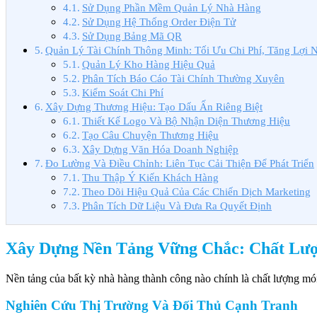
Sử Dụng Phần Mềm Quản Lý Nhà Hàng
Sử Dụng Hệ Thống Order Điện Tử
Sử Dụng Bảng Mã QR
Quản Lý Tài Chính Thông Minh: Tối Ưu Chi Phí, Tăng Lợi 
Quản Lý Kho Hàng Hiệu Quả
Phân Tích Báo Cáo Tài Chính Thường Xuyên
Kiểm Soát Chi Phí
Xây Dựng Thương Hiệu: Tạo Dấu Ấn Riêng Biệt
Thiết Kế Logo Và Bộ Nhận Diện Thương Hiệu
Tạo Câu Chuyện Thương Hiệu
Xây Dựng Văn Hóa Doanh Nghiệp
Đo Lường Và Điều Chỉnh: Liên Tục Cải Thiện Để Phát Triển
Thu Thập Ý Kiến Khách Hàng
Theo Dõi Hiệu Quả Của Các Chiến Dịch Marketing
Phân Tích Dữ Liệu Và Đưa Ra Quyết Định
Xây Dựng Nền Tảng Vững Chắc: Chất Lư
Nền tảng của bất kỳ nhà hàng thành công nào chính là chất lượng mó
Nghiên Cứu Thị Trường Và Đối Thủ Cạnh Tranh