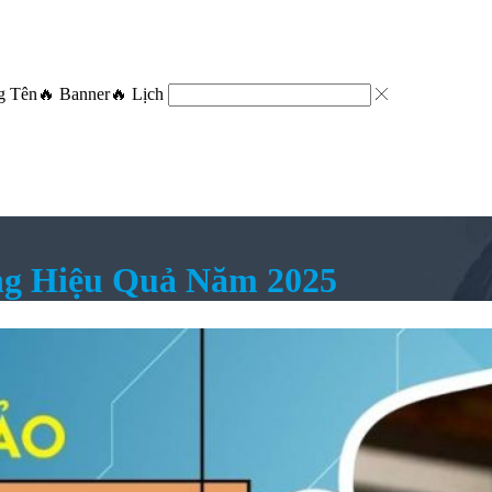
g Tên
🔥 Banner
🔥 Lịch
g Hiệu Quả Năm 2025