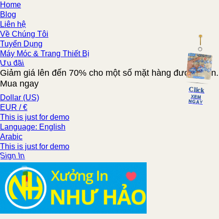
Home
Blog
Liên hệ
Về Chúng Tôi
Tuyển Dụng
Máy Móc & Trang Thiết Bị
Ưu đãi
Giảm giá lên đến 70% cho một số mặt hàng được chọn.
Mua ngay
Click
Dollar (US)
XEM
NGAY
EUR / €
This is just for demo
Language: English
Arabic
This is just for demo
Sign In