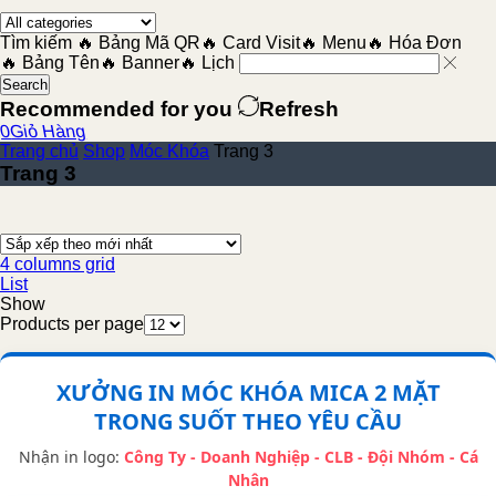
Tìm kiếm
🔥 Bảng Mã QR
🔥 Card Visit
🔥 Menu
🔥 Hóa Đơn
🔥 Bảng Tên
🔥 Banner
🔥 Lịch
Search
Recommended for you
Refresh
0
Giỏ Hàng
Trang chủ
Shop
Móc Khóa
Trang 3
Trang 3
4 columns grid
List
Show
Products per page
XƯỞNG IN MÓC KHÓA MICA 2 MẶT
TRONG SUỐT THEO YÊU CẦU
Nhận in logo:
Công Ty - Doanh Nghiệp - CLB - Đội Nhóm - Cá
Nhân