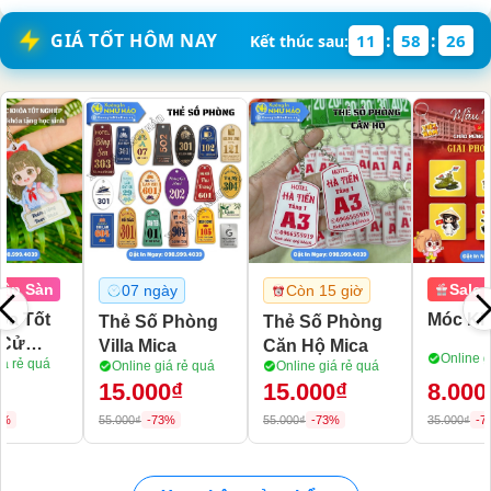
GIÁ TỐT HÔM NAY
:
:
11
58
22
Kết thúc sau:
Sale Sập Sàn
07 ngày
Còn 15 gi
Móc Khóa 30/4
ng
Móc Khóa Chibi
Móc Khóa 
a
Tặng
Online giá rẻ quá
Online giá rẻ quá
quá
Online giá rẻ 
8.000₫
8.000₫
8.000₫
35.000₫
-76%
35.000₫
-76%
35.000₫
-76%